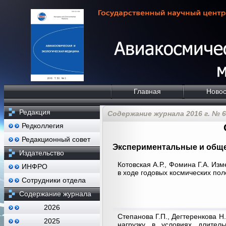
Главная
Новос
Редакция
Содержание журнала 2016 г. № 6
Редколлегия
Редакционный совет
Экспериментальные и обще
Издательство
Котовская А.Р., Фомина Г.А. И
ИНФРО
в ходе годовых космических пол
Сотрудники отдела
Содержание журнала
2026
Степанова Г.П., Дегтеренкова Н
2025
нагрузку в условиях длитель