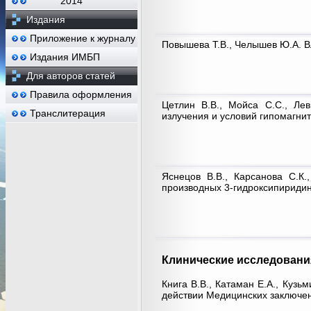
2014
Издания
Приложение к журналу
Повышева Т.В., Челышев Ю.А. В
Издания ИМБП
Для авторов статей
Правила оформления
Цетлин В.В., Мойса С.С., Ле
Транслитерация
излучения и условий гипомагни
Яснецов В.В., Карсанова С.К.
производных 3-гидроксипириди
Клинические исследовани
Книга В.В., Катаман Е.А., Куз
действии Медицинских заключен