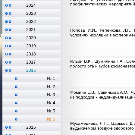
профилактических мероприятий
2024
2023
2022
2021
Попова И.И., Репенкова Л.Г.,
условиях изоляции в экспериме
2020
2019
2018
Ильин В.К., Шумилина Г.А., Сол
2017
полости рта и зубов космонавт
2016
№ 1
№ 2
Фомина Е.В., Савинкова А.О., Ч
№ 3
из подходов к индивидуализаци
№ 4
№ 5
№ 6
Мухамедиева Л.Н., Царьков Д.
2015
выдыхаемом воздухе здорового