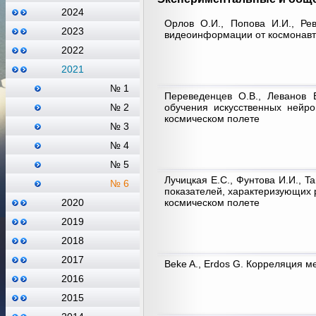
2024
Орлов О.И., Попова И.И., Ре
2023
видеоинформации от космонавт
2022
2021
№ 1
Переведенцев О.В., Леванов В
обучения искусственных нейр
№ 2
космическом полете
№ 3
№ 4
№ 5
Лучицкая Е.С., Фунтова И.И., Ta
№ 6
показателей, характеризующих 
космическом полете
2020
2019
2018
2017
Beke A., Erdos G. Корреляция 
2016
2015