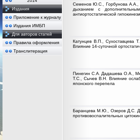
2014
Семенов Ю.С., Горбунова А.А.,
Издания
дыханием с дополнительным
антиортостатической гипокинез
Приложение к журналу
Издания ИМБП
Для авторов статей
Катунцев В.П., Сухоставцева Т.
Правила оформления
Влияние 14-суточной ортостатич
Транслитерация
Пинегин С.А. Дадашева О.А., Ме
Т.С., Сычев В.Н. Влияние осла
японского перепела
Баранцева М.Ю., Озеров Д.С. Д
противовоспалительных цитокин