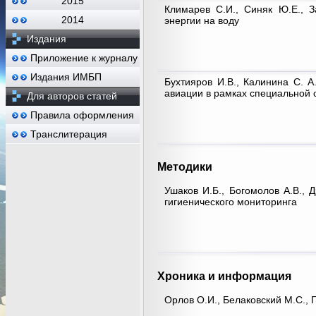
2015
Климарев С.И., Синяк Ю.Е., З
2014
энергии на воду
Издания
Приложение к журналу
Издания ИМБП
Бухтияров И.В., Калинина С. А
авиации в рамках специальной 
Для авторов статей
Правила оформления
Транслитерация
Методики
Ушаков И.Б., Богомолов А.В., 
гигиенического мониторинга
Хроника и информация
Орлов О.И., Белаковский М.С., 