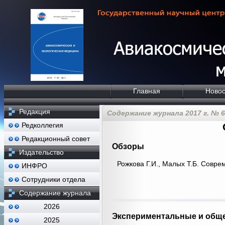
Главная
Новос
Редакция
Содержание журнала 2017 г. № 6
Редколлегия
Редакционный совет
Обзоры
Издательство
Рожкова Г.И., Малых Т.Б. Совр
ИНФРО
Сотрудники отдела
Содержание журнала
2026
Экспериментальные и обще
2025