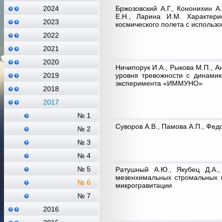
Бржозовский А.Г., Кононихин А
2024
Е.Н., Ларина И.М. Характер
2023
космического полета с использ
2022
2021
2020
Ничипорук И.А., Рыкова М.П., А
уровня тревожности с динамик
2019
эксперимента «ИММУНО»
2018
2017
№ 1
Суворов А.В., Памова А.П., Фе
№ 2
№ 3
№ 4
№ 5
Ратушный А.Ю., Якубец Д.А.,
мезенхимальных стромальных к
№ 6
микрогравитации
№ 7
2016