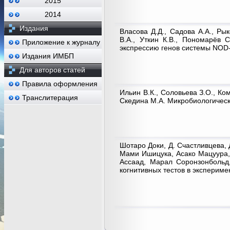
2015
2014
Издания
Власова Д.Д., Садова А.А., Ры
В.А., Уткин К.В., Пономарёв 
Приложение к журналу
экспрессию генов системы NOD
Издания ИМБП
Для авторов статей
Правила оформления
Ильин В.К., Соловьева З.О., Ко
Транслитерация
Скедина М.А. Микробиологическ
Шотаро Доки, Д. Счастливцева,
Мами Ишицука, Асако Мацуура,
Ассаад, Марал Соронзонбольд
когнитивных тестов в экспериме