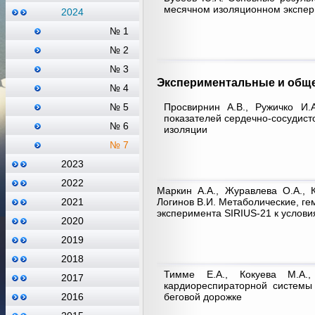
месячном изоляционном экспер
2024
№ 1
№ 2
№ 3
Экспериментальные и обще
№ 4
Просвирнин А.В., Ружичко И.
№ 5
показателей сердечно-сосудист
№ 6
изоляции
№ 7
2023
2022
Маркин А.А., Журавлева О.А., К
Логинов В.И. Метаболические, ге
2021
эксперимента SIRIUS-21 к услови
2020
2019
2018
Тимме Е.А., Кокуева М.А.
2017
кардиореспираторной системы
беговой дорожке
2016