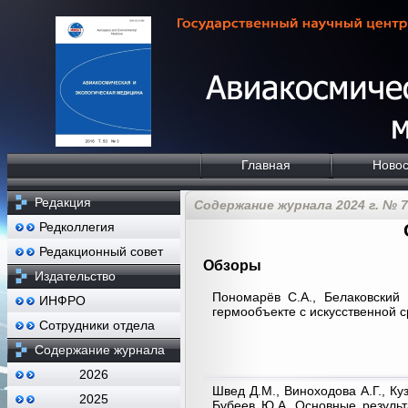
Главная
Новос
Редакция
Содержание журнала 2024 г. № 7
Редколлегия
Редакционный совет
Обзоры
Издательство
Пономарёв С.А., Белаковский
ИНФРО
гермообъекте с искусственной 
Сотрудники отдела
Содержание журнала
2026
Швед Д.М., Виноходова А.Г., Куз
2025
Бубеев Ю.А. Основные результ