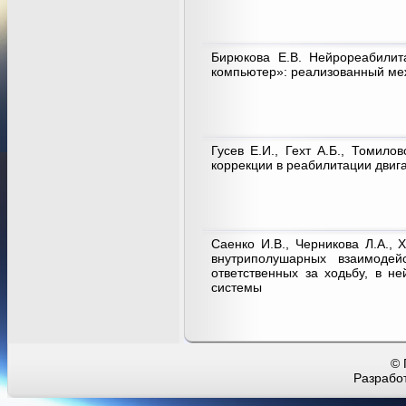
Бирюкова Е.В. Нейрореабилит
компьютер»: реализованный ме
Гусев Е.И., Гехт А.Б., Томило
коррекции в реабилитации двиг
Саенко И.В., Черникова Л.А., 
внутриполушарных взаимодейс
ответственных за ходьбу, в 
системы
© 
Разработ