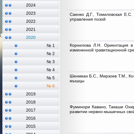
2024
2023
Саенко Д.Г., Томиловская Е.С.
управления позой
2022
2021
2020
Корнилова Л.Н. Ориентация в
№ 1
измененной гравитационной ср
№ 2
№ 3
№ 4
Шенкман Б.С., Мирзоев Т.М., Ко
№ 5
мышцы
№ 6
2019
2018
Фуминори Кавано, Такаши Охир
2017
развитии нервно-мышечных сво
2016
2015