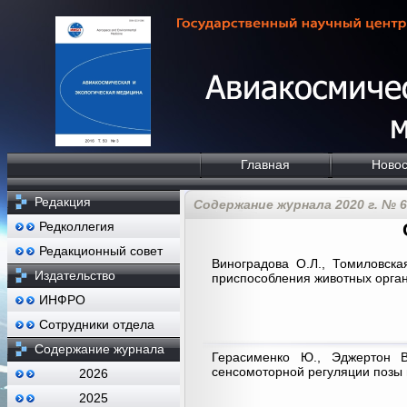
Главная
Новос
Редакция
Содержание журнала 2020 г. № 6
Редколлегия
Редакционный совет
Виноградова О.Л., Томиловска
Издательство
приспособления животных орган
ИНФРО
Сотрудники отдела
Содержание журнала
Герасименко Ю., Эджертон В
сенсомоторной регуляции позы
2026
2025