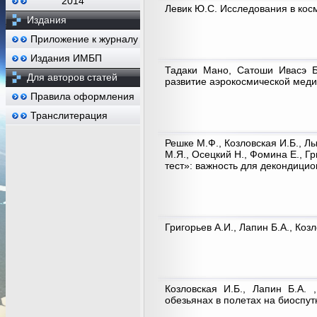
2014
Левик Ю.С. Исследования в кос
Издания
Приложение к журналу
Издания ИМБП
Тадаки Мано, Сатоши Ивасэ Б
Для авторов статей
развитие аэрокосмической мед
Правила оформления
Транслитерация
Решке М.Ф., Козловская И.Б., Лы
М.Я., Осецкий Н., Фомина Е., 
тест»: важность для декондици
Григорьев А.И., Лапин Б.А., Ко
Козловская И.Б., Лапин Б.А.
обезьянах в полетах на биоспут