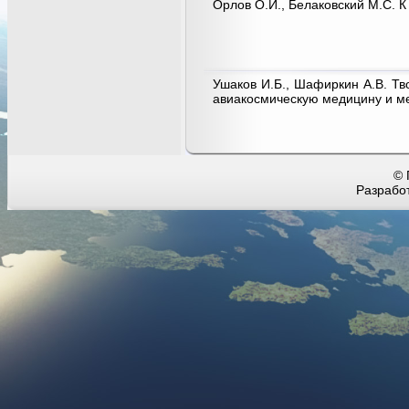
Орлов О.И., Белаковский М.С. 
Ушаков И.Б., Шафиркин А.В. Тв
авиакосмическую медицину и м
© 
Разработ