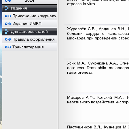
2014
стресса in vitro
Издания
Приложение к журналу
Издания ИМБП
Журавлёв С.В., Ардашев В.Н., 
Для авторов статей
болезни сердца с использова
миокарда при проведении стре
Правила оформления
Транслитерация
Усик М.А., Суконкина А.А., Огн
оогенеза Drosophila melanoga
гаметогенеза
Макаров А.Ф., Котский М.А., 
негативного воздействия кисл
Пастушенков В.Л., Кузнецов М.С