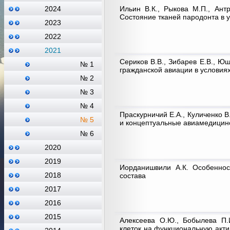
Ильин В.К., Рыкова М.П., Антр
2024
Cостояние тканей пародонта в 
2023
2022
2021
Сериков В.В., Зибарев Е.В., Ю
№ 1
гражданской авиации в условия
№ 2
№ 3
№ 4
Праскурничий Е.А., Куличенко В
№ 5
и концептуальные авиамедицин
№ 6
2020
2019
Иорданишвили А.К. Особеннос
2018
состава
2017
2016
2015
Алексеева О.Ю., Бобылева П.
клеток на функциональную акти