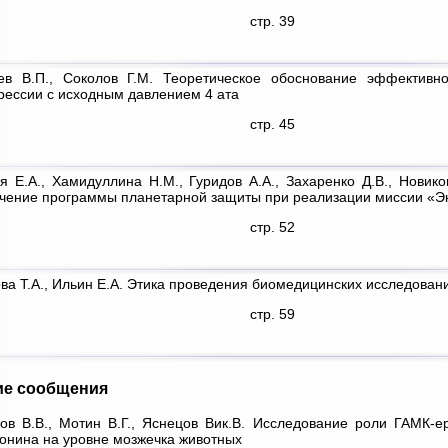
стр. 39
ев В.П., Соколов Г.М. Теоретическое обоснование эффективн
рессии с исходным давлением 4 ата
стр. 45
я Е.А., Хамидуллина Н.М., Гуридов А.А., Захаренко Д.В., Новико
чение программы планетарной защиты при реализации миссии «Э
стр. 52
а Т.А., Ильин Е.А. Этика проведения биомедицинских исследован
стр. 59
ие сообщения
ов В.В., Мотин В.Г., Яснецов Вик.В. Исследование роли ГАМК-е
онина на уровне мозжечка животных