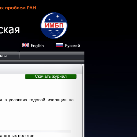
кты
Скачать журнал
я в условиях годовой изоляции на
анетных полетов