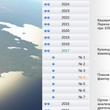
2024
2023
2022
Каширин
Ларина
2021
при 105
2020
2019
2018
Кузнецо
2017
взаимод
№ 1
№ 2
№ 3
Плахов
№ 4
фактор
№ 5
№ 6
№ 7
Орлов 
2016
анализ
деятел