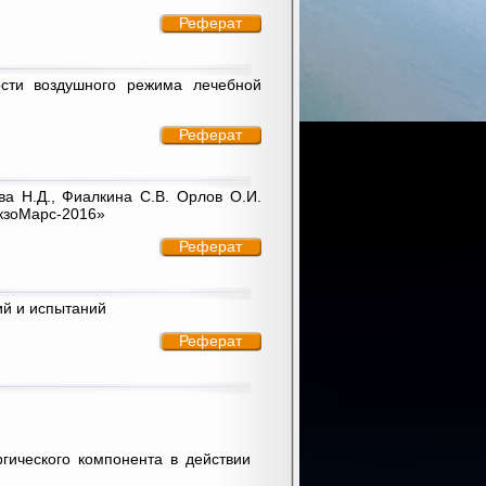
Реферат
ости воздушного режима лечебной
Реферат
ва Н.Д., Фиалкина С.В. Орлов О.И.
кзоМарс-2016»
Реферат
ий и испытаний
Реферат
ргического компонента в действии