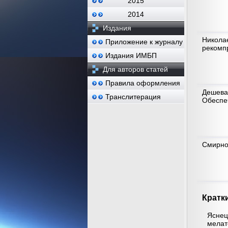
2015
2014
Издания
Никола
Приложение к журналу
рекомп
Издания ИМБП
Для авторов статей
Правила оформления
Дешева
Транслитерация
Обеспе
Смирнов
Кратк
Яснец
мелат