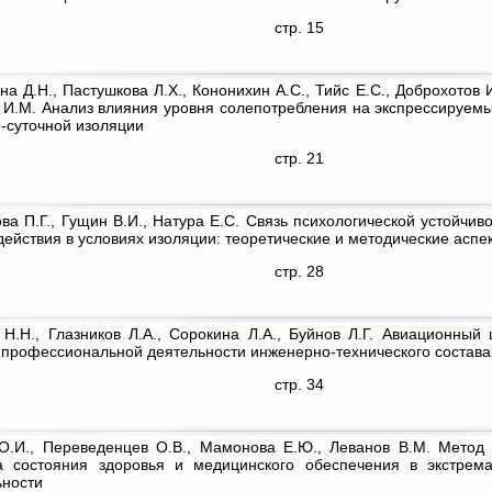
стр. 15
а Д.Н., Пастушкова Л.Х., Кононихин А.С., Тийс Е.С., Доброхотов И
 И.М. Анализ влияния уровня солепотребления на экспрессируемы
-суточной изоляции
стр. 21
ва П.Г., Гущин В.И., Натура Е.С. Связь психологической устойчи
ействия в условиях изоляции: теоретические и методические аспе
стр. 28
 Н.Н., Глазников Л.А., Сорокина Л.А., Буйнов Л.Г. Авиационны
 профессиональной деятельности инженерно-технического состава
стр. 34
О.И., Переведенцев О.В., Мамонова Е.Ю., Леванов В.М. Метод 
а состояния здоровья и медицинского обеспечения в экстрема
ьности