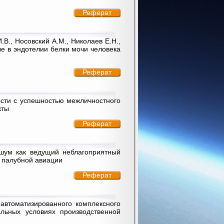
Реферат
.В., Носовский А.М., Николаев Е.Н.,
е в эндотелии белки мочи человека
Реферат
вости с успешностью межличностного
кты
Реферат
й шум как ведущий неблагоприятный
 палубной авиации
Реферат
автоматизированного комплексного
льных условиях производственной