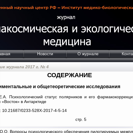
авная
Новости
О журнале
Конта
е журнала 2017 г. № 4
СОДЕРЖАНИЕ
иментальные и общетеоретические исследования
Е.А. Психологический статус полярников и его фармакокоррекци
 «Восток» в Антарктиде
: 10.21687/0233-528X-2017-4-5-14
стр. 5
О.О. Вопросы психологического обеспечения пилотируемых межпл