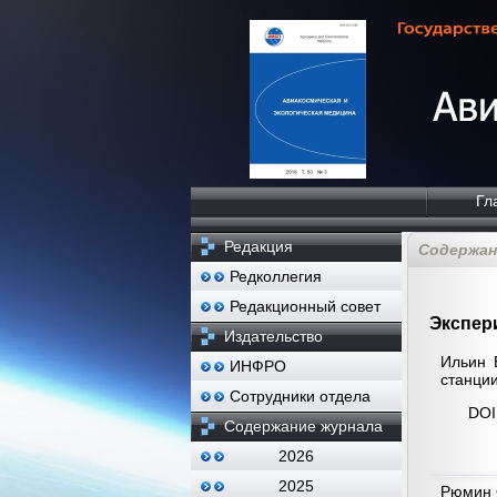
Гл
Редакция
Содержани
Редколлегия
Редакционный совет
Экспер
Издательство
Ильин 
ИНФРО
станции
Сотрудники отдела
DOI
Содержание журнала
2026
2025
Рюмин 