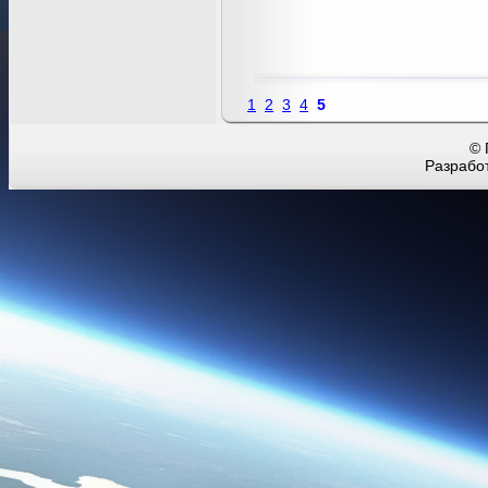
1
2
3
4
5
© 
Разработ