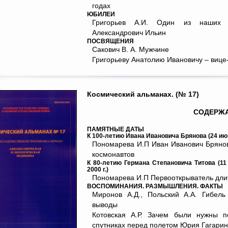
годах
ЮБИЛЕИ
Григорьев А.И. Один из наших ш
Александрович Ильин
ПОСВЯЩЕНИЯ
Сакович В. А. Мужчине
Григорьеву Анатолию Ивановичу – вице
Космический альманах. (№ 17)
СОДЕРЖ
ПАМЯТНЫЕ ДАТЫ
К 100-летию Ивана Ивановича Брянова (24 июня 
Пономарева И.П Иван Иванович Брянов 
космонавтов
К 80-летию Германа Степановича Титова (11 
2000 г.)
Пономарева И.П Первооткрыватель дли
ВОСПОМИНАНИЯ. РАЗМЫШЛЕНИЯ. ФАКТЫ
Миронов А.Д., Польский А.А. Гибел
выводы
Котовская А.Р. Зачем были нужны п
спутниках перед полетом Юрия Гагари