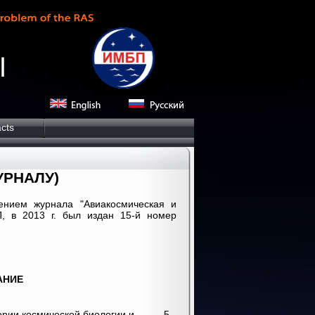
cts
УРНАЛУ)
жением журнала "Авиакосмическая и
П, в 2013 г. был издан 15-й номер
АНИЕ
ории космической биологии и
5