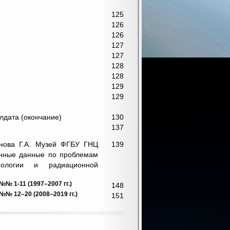
125
126
126
127
127
128
128
129
129
лдата (окончание)
130
137
нова Г.А. Музей ФГБУ ГНЦ
139
онные данные по проблемам
иологии и радиационной
1-11 (1997–2007 гг.)
148
12–20 (2008–2019 гг.)
151