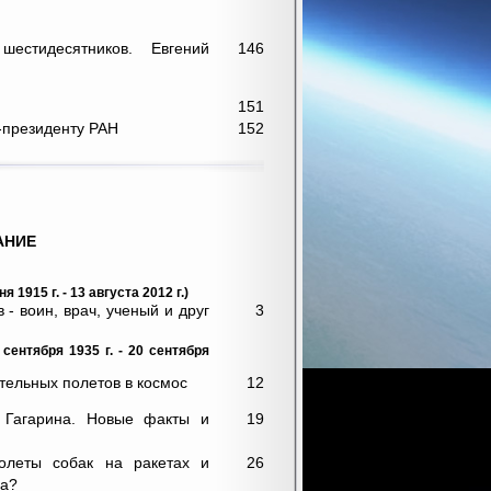
естидесятников. Евгений
146
151
-президенту РАН
152
АНИЕ
1915 г. - 13 августа 2012 г.)
- воин, врач, ученый и друг
3
сентября 1935 г. - 20 сентября
тельных полетов в космос
12
ь Гагарина. Новые факты и
19
олеты собак на ракетах и
26
на?