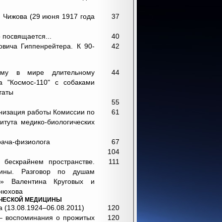
 Чижова (29 июня 1917 года
37
 посвящается...
40
овича Гиппенрейтера. К 90-
42
ому в мире длительному
44
ка "Космос-110" с собаками
таты
55
анизация работы Комиссии по
61
итута медико-биологических
рача-физиолога
67
104
 бескрайнем пространстве.
111
цины. Разговор по душам
а» Валентина Круговых и
онюхова
ЧЕСКОЙ МЕДИЦИНЫ
а (13.08.1924–06.08.2011)
120
 – воспоминания о прожитых
120