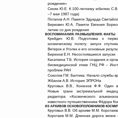
рождения»
Синяк Ю.Е. К 100-летнему юбилею С.В.
–7 мая 1987 года)
Потапов А.Н. Памяти Эдуарда Светайло
Беркович Ю.А. Памяти Евгения Борис
летию со дня рождения
ВОСПОМИНАНИЯ. РАЗМЫШЛЕНИЯ. ФАКТЫ
Крейдич Ю.В. Подготовка к перв
космическому полету: запуск спутни
Ветерок и Уголек и его основные резуль
Бирюков Е.Н. Несостоявшиеся запуски
Касаткина Т.Б. История создания и орг
биомедицинской этике ГНЦ РФ – Инст
проблем РАН
Соколов ГМ. Балтика. Начало службы в
Жбанов А.В. История ЭПРОНа
Круговых В.В., Конюхов Ф.Ф. Один в
Новые грани экстремальной меди
редактора «Космического альманах
известного путешественника Фёдора К
ИЗ АРХИВОВ ОСНОВОПОЛОЖНИКОВ КОСМИ
Круговых В.В. Об архиве М.М. Коротаев
Коротаев М.М. Длинная дорога жизни