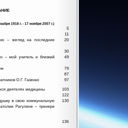
АНИЕ
бря 1918 г. - 17 ноября 2007 г.)
5
11
нко – взгляд на последние
20
30
ко – мой учитель и близкий
49
ем
79
87
ратников О.Г. Газенко
97
хся деятелях медицины
103
122
адушку в свою коммунальную
130
натолии Рагулине – тренере
136