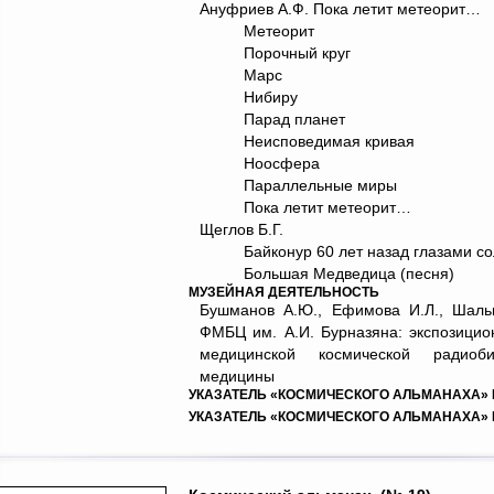
Ануфриев А.Ф. Пока летит метеорит…
Метеорит
Порочный круг
Марс
Нибиру
Парад планет
Неисповедимая кривая
Ноосфера
Параллельные миры
Пока летит метеорит…
Щеглов Б.Г.
Байконур 60 лет назад глазами со
Большая Медведица (песня)
МУЗЕЙНАЯ ДЕЯТЕЛЬНОСТЬ
Бушманов А.Ю., Ефимова И.Л., Шаль
ФМБЦ им. А.И. Бурназяна: экспозици
медицинской космической радиоб
медицины
УКАЗАТЕЛЬ «КОСМИЧЕСКОГО АЛЬМАНАХА» №№ 
УКАЗАТЕЛЬ «КОСМИЧЕСКОГО АЛЬМАНАХА» №№ 