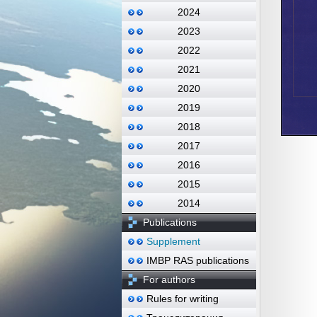
2024
2023
2022
2021
2020
2019
2018
2017
2016
2015
2014
Publications
Supplement
IMBP RAS publications
For authors
Rules for writing