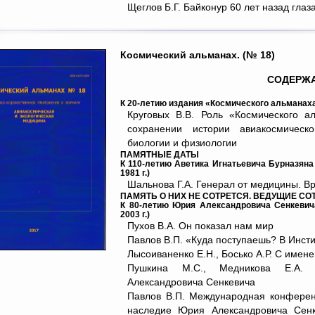
Щеглов Б.Г. Байконур 60 лет назад глаз
Космический альманах. (№ 18)
СОДЕРЖ
К 20-летию издания «Космического альманах
Круговых В.В. Роль «Космического а
сохранении истории авиакосмическ
биологии и физиологии
ПАМЯТНЫЕ ДАТЫ
К 110-летию Аветика Игнатьевича Бурназяна (
1981 г.)
Шальнова Г.А. Генерал от медицины. Вр
ПАМЯТЬ О НИХ НЕ СОТРЕТСЯ. ВЕДУЩИЕ СО
К 80-летию Юрия Александровича Сенкевича
2003 г.)
Пухов В.А. Он показал нам мир
Павлов В.П. «Куда поступаешь? В Инсти
Лысоиваненко Е.Н., Босько А.Р. С имен
Пушкина М.С., Медникова Е.А
Александровича Сенкевича
Павлов В.П. Международная конферен
наследие Юрия Александровича Сенк