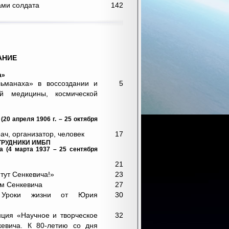
ами солдата
142
АНИЕ
а»
льманаха» в воссоздании и
5
ой медицины, космической
20 апреля 1906 г. – 25 октября
ач, организатор, человек
17
ТРУДНИКИ ИМБП
 (4 марта 1937 – 25 сентября
21
тут Сенкевича!»
23
ем Сенкевича
27
. Уроки жизни от Юрия
30
ция «Научное и творческое
32
евича. К 80-летию со дня