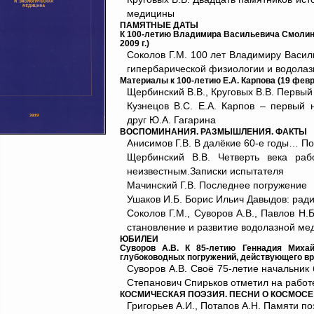
медицины
ПАМЯТНЫЕ ДАТЫ
К 100-летию Владимира Васильевича Смолина (
2009 г.)
Соколов Г.М. 100 лет Владимиру Васил
гипербарической физиологии и водола
Материалы к 100-летию Е.А. Карпова (19 феврал
Щербинский В.В., Круговых В.В. Первый
Кузнецов В.С. Е.А. Карпов – первый 
друг Ю.А. Гагарина
ВОСПОМИНАНИЯ. РАЗМЫШЛЕНИЯ. ФАКТЫ
Анисимов Г.В. В далёкие 60-е годы… П
Щербинский В.В. Четверть века раб
неизвестным.Записки испытателя
Мачинский Г.В. Последнее погружение
Ушаков И.Б. Борис Ильич Давыдов: рад
Соколов Г.М., Суворов А.В., Павлов Н.
становление и развитие водолазной м
ЮБИЛЕИ
Суворов А.В. К 85-летию Геннадия Миха
глубоководных погружений, действующего вр
Суворов А.В. Своё 75-летие начальни
Степанович Спирьков отметил на работ
КОСМИЧЕСКАЯ ПОЭЗИЯ. ПЕСНИ О КОСМОСЕ
Григорьев А.И., Потапов А.Н. Памяти п