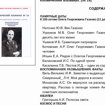
Космический альманах. (№ 19)
СОДЕРЖ
ПАМЯТНЫЕ ДАТЫ
К 100-летию Олега Георгиевича Газенко (12 дека
Наточин Ю.В. Век Газенко
Угрюмов М.В. Олег Георгиевич Газе
десять лет его жизни
Ушаков И.Б. Гравитация патриарха
Котовская А.Р. Олег Георгиевич Газен
человек
Ильин Е.А. Рядом с Олегом Георгиевич
Балаховский И.С. По одной тропе
Касаткина Т.Б. Пестов И.Д. – один из со
ВОСПОМИНАНИЯ. РАЗМЫШЛЕНИЯ. ФАКТЫ
Виль-Вильямс И.Ф. Заметки о выдающи
Смиренный_ Л.Н. Моя дорога в космос
Монахова А.С. Он вернулся на раскл
квартиру. Рассказ о легенде хоккея А
советских космонавтов
ЮБИЛЕИ
Григорьев А.И. Полоска света
КОСМОС И ПЕСНИ