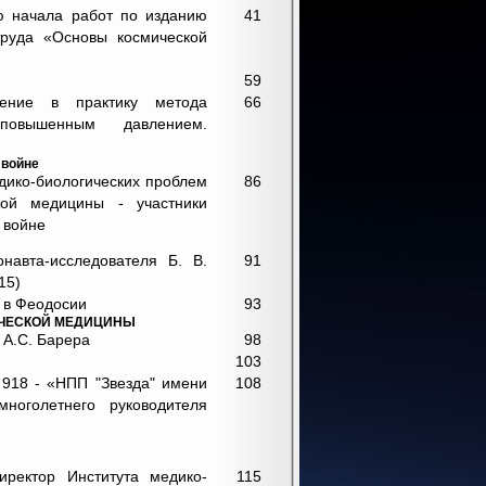
ию начала работ по изданию
41
 труда «Основы космической
59
рение в практику метода
66
повышенным давлением.
 войне
едико-биологических проблем
86
ой медицины - участники
 войне
навта-исследователя Б. В.
91
15)
 в Феодосии
93
ЧЕСКОЙ МЕДИЦИНЫ
и А.С. Барера
98
103
 918 - «НПП "Звезда" имени
108
многолетнего руководителя
иректор Института медико-
115