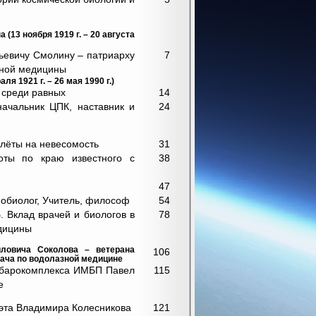
13 ноября 1919 г. – 20 августа
ьевичу Смолину – патриарху
7
зной медицины
я 1921 г. – 26 мая 1990 г.)
 среди равных
14
начальник ЦПК, наставник и
24
олёты на невесомость
31
оты по краю известного с
38
47
иобиолог, Учитель, философ
54
Б. Вклад врачей и биологов в
78
едицины
йловича Соколова – ветерана
106
ача по водолазной медицине
к барокомплекса ИМБП Павел
115
е
оэта Владимира Колесникова
121