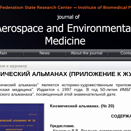
Main
News
About the journal
Conta
ие к журналу
ИЧЕСКИЙ АЛЬМАНАХ (ПРИЛОЖЕНИЕ К Ж
мический альманах" является историко-художественным прило
ческая медицина". Издается с 1997 года. В год 50-летия ИМБ
ского альманаха", посвященный этой знаменательной дате.
Космический альманах. (№ 20)
СОДЕРЖ
Предисловие.
Круговых В.В. Двадцать памятников ист