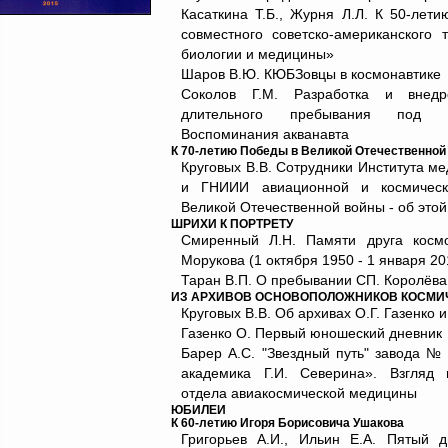
Касаткина Т.Б., Журня Л.Л. К 50-лет
совместного советско-американского
биологии и медицины»
Шаров В.Ю. КЮБЗовцы в космонавтике
Соколов Г.М. Разработка и внед
длительного пребывания под 
Воспоминания акванавта
К 70-летию Победы в Великой Отечественной
Круговых В.В. Сотрудники Института м
и ГНИИИ авиационной и космическ
Великой Отечественной войны - об этой
ШРИХИ К ПОРТРЕТУ
Смиренный Л.Н. Памяти друга космо
Морукова (1 октября 1950 - 1 января 20
Таран В.П. О пребывании СП. Королёва
ИЗ АРХИВОВ ОСНОВОПОЛОЖНИКОВ КОСМИ
Круговых В.В. Об архивах О.Г. Газенко 
Газенко О. Первый юношеский дневник
Барер А.С. "Звездный путь" завода №
академика Г.И. Северина». Взгляд 
отдела авиакосмической медицины
ЮБИЛЕИ
К 60-летию Игоря Борисовича Ушакова
Григорьев А.И., Ильин Е.А. Пятый д