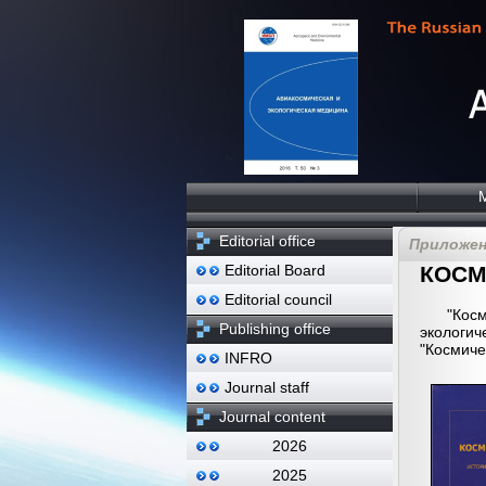
Editorial office
Приложен
Editorial Board
КОСМ
Editorial council
"Кос
Publishing office
экологи
"Космиче
INFRO
Journal staff
Journal content
2026
2025